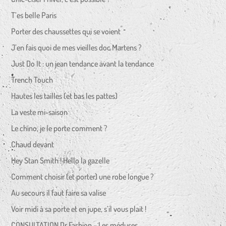
T’es belle Paris
Porter des chaussettes qui se voient
J’en fais quoi de mes vieilles doc Martens ?
Just Do It : un jean tendance avant la tendance
Trench Touch
Hautes les tailles (et bas les pattes)
La veste mi-saison
Le chino, je le porte comment ?
Chaud devant
Hey Stan Smith ! Hello la gazelle
Comment choisir (et porter) une robe longue ?
Au secours il faut faire sa valise
Voir midi à sa porte et en jupe, s’il vous plait !
CONSULTATION Dr Fashion – Les méduses…