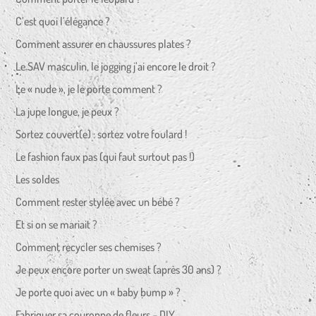
C’est quoi l’élégance ?
Comment assurer en chaussures plates ?
Le SAV masculin, le jogging j’ai encore le droit ?
Le « nude », je le porte comment ?
La jupe longue, je peux ?
Sortez couvert(e) : sortez votre foulard !
Le fashion faux pas (qui faut surtout pas !)
Les soldes
Comment rester stylée avec un bébé ?
Et si on se mariait ?
Comment recycler ses chemises ?
Je peux encore porter un sweat (après 30 ans) ?
Je porte quoi avec un « baby bump » ?
Fabriquer sa couronne de fleurs – DIY