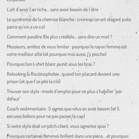
L’art d’avoir l’air riche… sans avoir besoin de l’être
Le syndrome de la chemise blanche : croire qu’on est élégant juste
parce qu’on a un col
Comment paraître 10x plus crédible… sans dire un mot ?
Messieurs, arrêtez de vous limiter : pourquoi le rayon femme est
votre meilleur allié (et pourquoi moi aussi, j’y pioche)
Pourquoi ton t-shirt blanc jaunit sous les bras ?
Relooking & Routinophobie : quand ton placard devient une
prison (et que t’as jeté la clé)
Trouver son style : mode d’emploi pour ne plus s’habiller “par
défaut”
Coach vestimentaire : 5 signes que vous en avez besoin (et 5
excuses bidons pour ne pas passer le cap)
Si votre style était un pitch client, vous signeriez quoi ?
Pourquoi certaines femmes brillent dans une pièce… et pourquoi