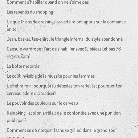
Comment s’habiller quand on ne s’aime pas
Les repentis du shopping
Ce que 17 ans de dressings ouverts m’ont appris sur la confiance
en soi
Jean, basket, tee-shirt : le triangle infernal du style abandonné
Capsule wardrobe : l’art de s’habiller avec 12 pièces (et pas 76
regrets Zara)
La botte motarde
Le coût invisible de la réussite pour les femmes
L’effet miroir : pourquoi tu détestes ton reflet (et pourquoi ton
cerveau adore dramatiser)
Le pouvoir des couleurs sur le cerveau
Relooking : et si on arrêtait de le confondre avec une punition
publique ?
Comment se démarquer (sans se griller) dans le grand zoo
corporate