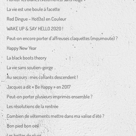
La vie est une boule à facette
Red Dingue – Hot(te) en Couleur
WAKE UP & SAY HELLO 2020 !
Peut-on encore porter d’affreuses claquettes (moumoute) ?
Happy New Year
La black boots theory
La vie sans soutien-gorge
Au secours : mes collants descendent !
Jacques a dit « Be Happy » en 2017
Peut-on porter plusieurs imprimés ensemble ?
Les résolutions de la rentrée
Combien de vêtements mettre dans ma valise d’été ?
Bon pied bon oeil
Les bottes de pluie