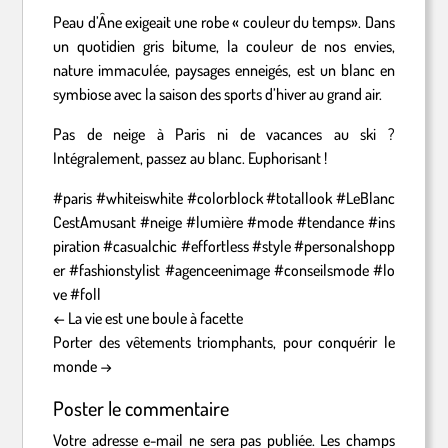
Peau d’Âne exigeait une robe « couleur du temps». Dans
un quotidien gris bitume, la couleur de nos envies,
nature immaculée, paysages enneigés, est un blanc en
symbiose avec la saison des sports d’hiver au grand air.
Pas de neige à Paris ni de vacances au ski ?
Intégralement, passez au blanc. Euphorisant !
#paris
#whiteiswhite
#colorblock
#totallook
#LeBlanc
CestAmusant
#neige
#lumière
#mode
#tendance
#ins
piration
#casualchic
#effortless
#style
#personalshopp
er
#fashionstylist
#agenceenimage
#conseilsmode
#lo
ve
#foll
←
La vie est une boule à facette
Porter des vêtements triomphants, pour conquérir le
monde
→
Poster le commentaire
Votre adresse e-mail ne sera pas publiée.
Les champs